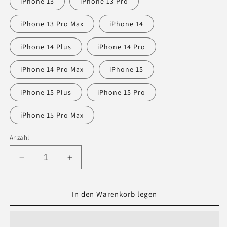
iPhone 13
iPhone 13 Pro
iPhone 13 Pro Max
iPhone 14
iPhone 14 Plus
iPhone 14 Pro
iPhone 14 Pro Max
iPhone 15
iPhone 15 Plus
iPhone 15 Pro
iPhone 15 Pro Max
Anzahl
Verringere
Erhöhe
die
die
Menge
Menge
für
für
In den Warenkorb legen
Hardcase
Hardcase
iPhone®
iPhone®
Handyhülle
Handyhülle