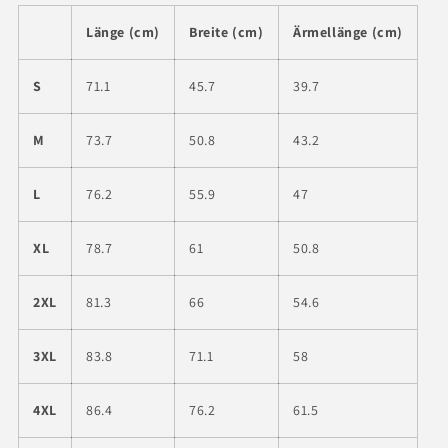
Länge (cm)
Breite (cm)
Ärmellänge (cm)
S
71.1
45.7
39.7
M
73.7
50.8
43.2
L
76.2
55.9
47
XL
78.7
61
50.8
2XL
81.3
66
54.6
3XL
83.8
71.1
58
4XL
86.4
76.2
61.5