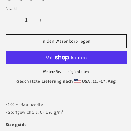
Anzahl
Verringere
Erhöhe
die
die
Menge
Menge
für
für
In den Warenkorb legen
Herren-
Herren-
T-
T-
Shirt
Shirt
Weitere Bezahlmöglichkeiten
Geschätzte Lieferung nach
USA: 11.⁠–17. Aug
• 100 % Baumwolle
• Stoffgewicht: 170 - 180 g/m²
Size guide