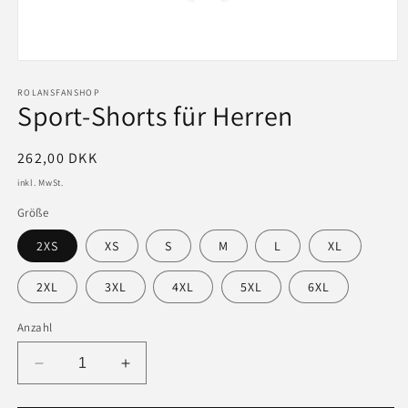
Medien
1
in
ROLANSFANSHOP
Sport-Shorts für Herren
Modal
öffnen
Normaler
262,00 DKK
Preis
inkl. MwSt.
Größe
2XS
XS
S
M
L
XL
2XL
3XL
4XL
5XL
6XL
Anzahl
Verringere
Erhöhe
die
die