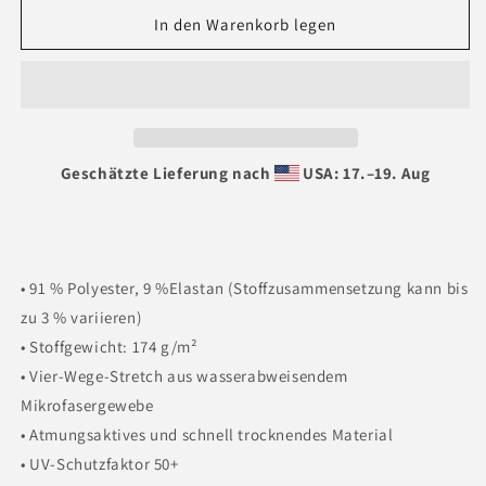
Menge
Menge
für
für
In den Warenkorb legen
Sport-
Sport-
Shorts
Shorts
für
für
Herren
Herren
Geschätzte Lieferung nach
USA: 17.⁠–19. Aug
• 91 % Polyester, 9 %Elastan (Stoffzusammensetzung kann bis
zu 3 % variieren)
• Stoffgewicht: 174 g/m²
• Vier-Wege-Stretch aus wasserabweisendem
Mikrofasergewebe
• Atmungsaktives und schnell trocknendes Material
• UV-Schutzfaktor 50+